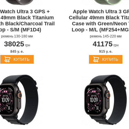
Watch Ultra 3 GPS +
Apple Watch Ultra 3 G
r 49mm Black Titanium
Cellular 49mm Black Ti
h Black/Charcoal Trail
Case with Green/Neon T
op - S/M (MF1D4)
Loop - M/L (MF254+MG
ремень 130-180 мм
ремень 145-220 мм
38025
41175
грн
грн
845 y. e.
915 y. e.
КУПИТЬ
КУПИТЬ