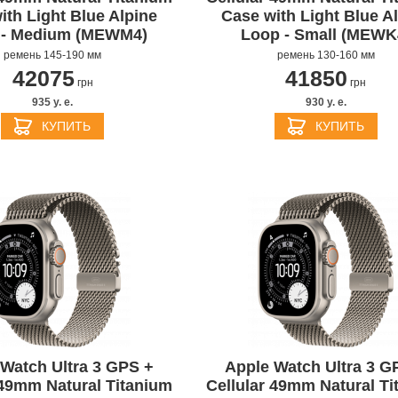
ith Light Blue Alpine
Case with Light Blue A
 - Medium (MEWM4)
Loop - Small (MEWK
ремень 145-190 мм
ремень 130-160 мм
42075
41850
грн
грн
935 y. e.
930 y. e.
КУПИТЬ
КУПИТЬ
Watch Ultra 3 GPS +
Apple Watch Ultra 3 G
 49mm Natural Titanium
Cellular 49mm Natural Ti