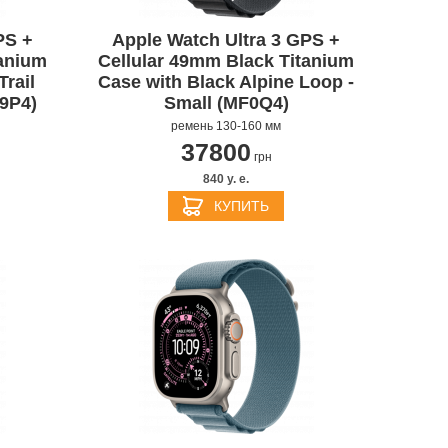
PS +
Apple Watch Ultra 3 GPS +
tanium
Cellular 49mm Black Titanium
rail
Case with Black Alpine Loop -
9P4)
Small (MF0Q4)
ремень 130-160 мм
37800
грн
840 y. e.
КУПИТЬ