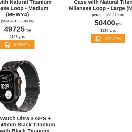
ith Natural Titanium
Case with Natural Tita
nese Loop - Medium
Milanese Loop - Large (
(MEWY4)
ремень 180-210 мм
50400
ремень 155-185 мм
грн
49725
грн
1120 y. e.
1105 y. e.
КУПИТЬ
КУПИТЬ
Watch Ultra 3 GPS +
r 49mm Black Titanium
with Black Titanium