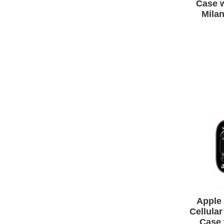
Case w
Mila
Apple 
Cellula
Case 