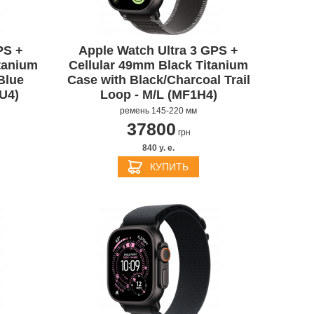
PS +
Apple Watch Ultra 3 GPS +
tanium
Cellular 49mm Black Titanium
Blue
Case with Black/Charcoal Trail
U4)
Loop - M/L (MF1H4)
ремень 145-220 мм
37800
грн
S
APPLE IPHONE 14
840 y. e.
КУПИТЬ