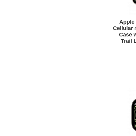
Apple 
Cellular
Case w
Trail
APPLE IPHONE 14 PRO
MAX