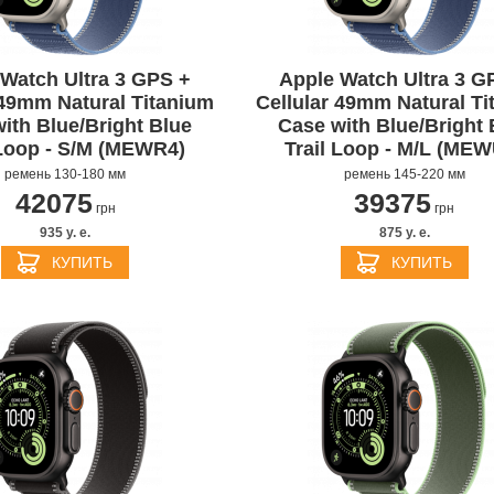
Watch Ultra 3 GPS +
Apple Watch Ultra 3 G
 49mm Natural Titanium
Cellular 49mm Natural Ti
ith Blue/Bright Blue
Case with Blue/Bright 
 Loop - S/M (MEWR4)
Trail Loop - M/L (MEW
ремень 130-180 мм
ремень 145-220 мм
42075
39375
грн
грн
APPLE IPHONE 14 PRO
APPLE IPHONE 14 PLU
935 y. e.
875 y. e.
КУПИТЬ
КУПИТЬ