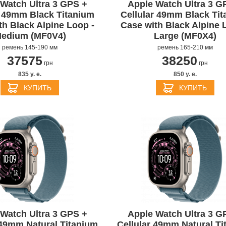
Watch Ultra 3 GPS +
Apple Watch Ultra 3 G
r 49mm Black Titanium
Cellular 49mm Black Ti
th Black Alpine Loop -
Case with Black Alpine 
edium (MF0V4)
Large (MF0X4)
ремень 145-190 мм
ремень 165-210 мм
37575
38250
грн
грн
835 y. e.
850 y. e.
КУПИТЬ
КУПИТЬ
Watch Ultra 3 GPS +
Apple Watch Ultra 3 G
 49mm Natural Titanium
Cellular 49mm Natural Ti