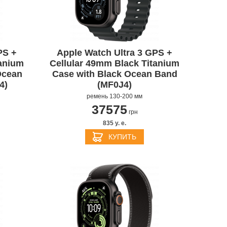
PS +
Apple Watch Ultra 3 GPS +
APPLE PENCIL ДЛЯ IPAD
M3
tanium
Cellular 49mm Black Titanium
PRO
APPLE IPHONE 16
S
APPLE TV 4K
I
Ocean
Case with Black Ocean Band
24
4)
(MF0J4)
ремень 130-200 мм
37575
грн
835 y. e.
КУПИТЬ
APPLE IPHONE 15
КИ
S