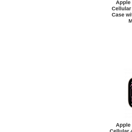
Apple 
Cellula
Case wi
M
Apple 
Cellular