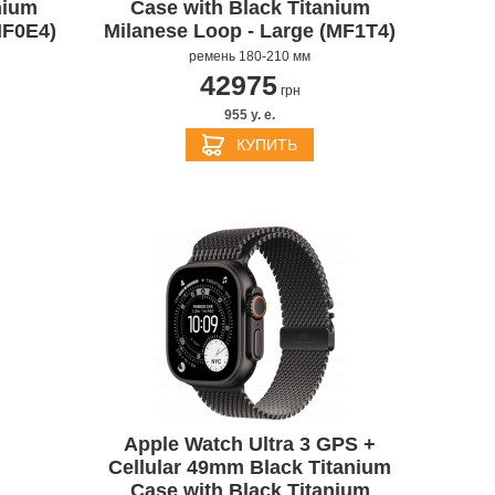
nium
Case with Black Titanium
MF0E4)
Milanese Loop - Large (MF1T4)
ремень 180-210 мм
42975
грн
955 y. e.
КУПИТЬ
Apple Watch Ultra 3 GPS +
Cellular 49mm Black Titanium
Case with Black Titanium