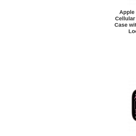
APPLE IPHONE 13
Apple 
Cellula
Case wit
Lo