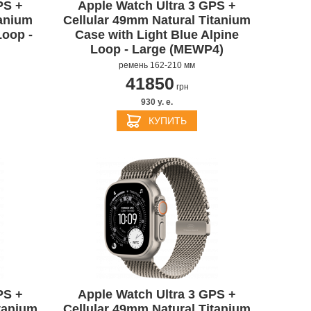
PS +
Apple Watch Ultra 3 GPS +
tanium
Cellular 49mm Natural Titanium
Loop -
Case with Light Blue Alpine
Loop - Large (MEWP4)
ремень 162-210 мм
41850
грн
930 y. e.
КУПИТЬ
PS +
Apple Watch Ultra 3 GPS +
tanium
Cellular 49mm Natural Titanium