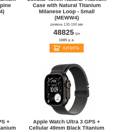
lpine
Case with Natural Titanium
4)
Milanese Loop - Small
(MEWW4)
ремень 130-160 мм
48825
грн
1085 y. e.
КУПИТЬ
PS +
Apple Watch Ultra 3 GPS +
tanium
Cellular 49mm Black Titanium