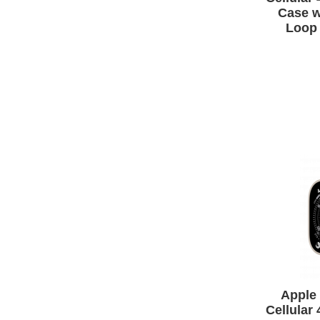
Case w
Loop
Apple 
Cellular