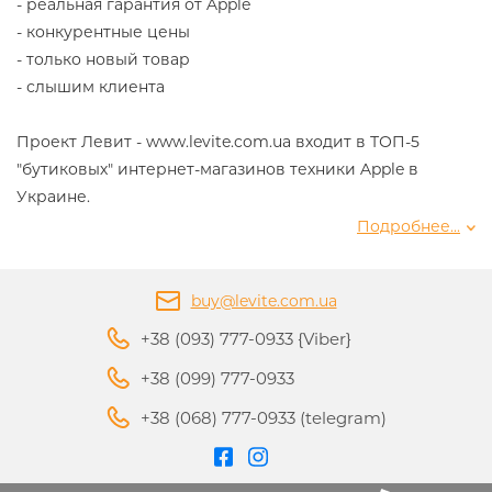
- реальная гарантия от Apple
- конкурентные цены
- только новый товар
-
слышим клиента
Проект Левит - www.levite.com.ua входит в ТОП-5
"бутиковых" интернет-магазинов техники Apple в
Украине.
Подробнее...
Нам
доверяют 19 000 наших клиентов
благодаря
полной линейке товаров Apple, системе скидок
buy@levite.com.ua
каждый месяц, акциям и системе лояльности
постоянным клиентам,
разумной ценовой
+38 (093) 777-0933 {Viber}
политике
и
отличному гарантийному и
+38 (099) 777-0933
постгарантийному сервису.
+38 (068) 777-0933 (telegram)
Всю
технику перед продажей мы проверяем по
серийным номерам по базам Apple
на предмет