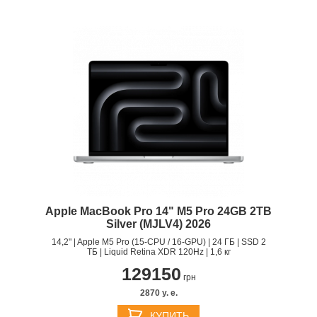
Apple MacBook Pro 14" M5 Pro 24GB 2TB
Silver (MJLV4) 2026
14,2" | Apple M5 Pro (15-CPU / 16-GPU) | 24 ГБ | SSD 2
ТБ | Liquid Retina XDR 120Hz | 1,6 кг
129150
грн
2870 y. e.
КУПИТЬ