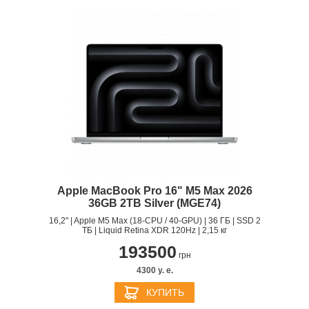
Apple MacBook Pro 16" M5 Max 2026
36GB 2TB Silver (MGE74)
16,2" | Apple M5 Max (18-CPU / 40-GPU) | 36 ГБ | SSD 2
ТБ | Liquid Retina XDR 120Hz | 2,15 кг
193500
грн
4300 y. e.
КУПИТЬ