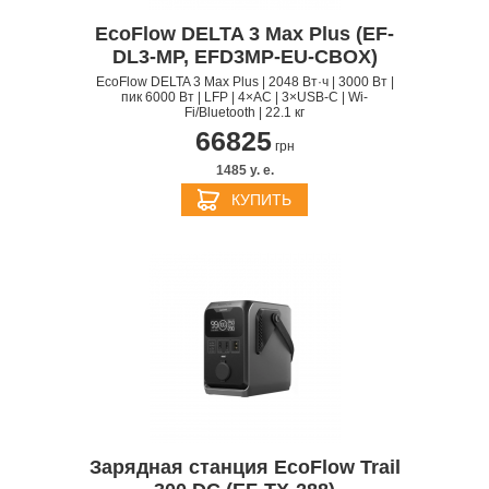
EcoFlow DELTA 3 Max Plus (EF-
DL3-MP, EFD3MP-EU-CBOX)
EcoFlow DELTA 3 Max Plus | 2048 Вт·ч | 3000 Вт |
пик 6000 Вт | LFP | 4×AC | 3×USB-C | Wi-
Fi/Bluetooth | 22.1 кг
66825
грн
1485 y. e.
КУПИТЬ
Зарядная станция EcoFlow Trail