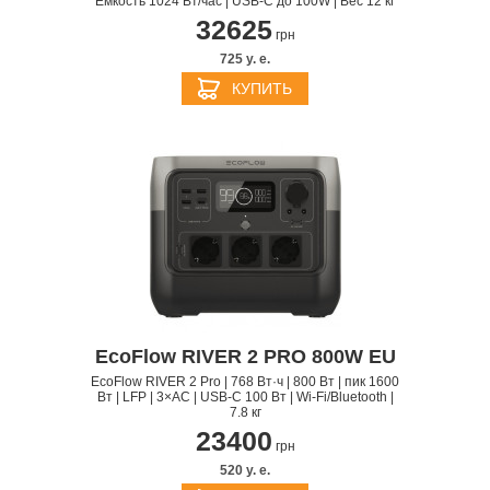
Ёмкость 1024 Вт/час | USB-C до 100W | Вес 12 кг
32625
грн
725 y. e.
КУПИТЬ
EcoFlow RIVER 2 PRO 800W EU
EcoFlow RIVER 2 Pro | 768 Вт·ч | 800 Вт | пик 1600
Вт | LFP | 3×AC | USB-C 100 Вт | Wi-Fi/Bluetooth |
7.8 кг
23400
грн
520 y. e.