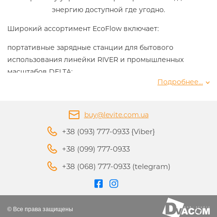
энергию доступной где угодно.
Широкий ассортимент EcoFlow включает:
портативные зарядные станции для бытового
использования линейки
RIVER
и промышленных
масштабов
DELTA;
Подробнее...
солнечные панели
EcoFlow Solar Panel;
системы энергонезависимости
Power Kit;
buy@levite.com.ua
генераторы, дополнительные батареи, а
+38 (093) 777-0933 {Viber}
также
аксессуары
для построения индивидуальной
+38 (099) 777-0933
энергетической экосистемы.
+38 (068) 777-0933 (telegram)
© Все права защищены