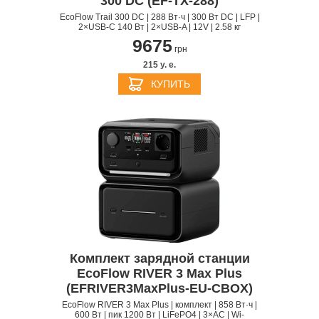
300 DC (EF-TX-288)
EcoFlow Trail 300 DC | 288 Вт·ч | 300 Вт DC | LFP |
2×USB-C 140 Вт | 2×USB-A | 12V | 2.58 кг
9675
грн
215 y. e.
КУПИТЬ
Комплект зарядной станции
EcoFlow RIVER 3 Max Plus
(EFRIVER3MaxPlus-EU-CBOX)
EcoFlow RIVER 3 Max Plus | комплект | 858 Вт·ч |
600 Вт | пик 1200 Вт | LiFePO4 | 3×AC | Wi-