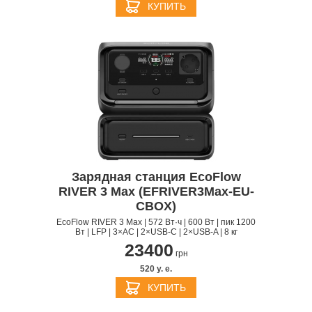
КУПИТЬ
Зарядная станция EcoFlow
RIVER 3 Max (EFRIVER3Max-EU-
CBOX)
EcoFlow RIVER 3 Max | 572 Вт·ч | 600 Вт | пик 1200
Вт | LFP | 3×AC | 2×USB-C | 2×USB-A | 8 кг
23400
грн
520 y. e.
КУПИТЬ