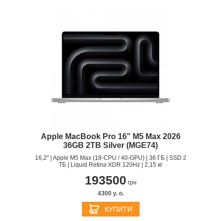
Apple MacBook Pro 16" M5 Max 2026
36GB 2TB Silver (MGE74)
16,2" | Apple M5 Max (18-CPU / 40-GPU) | 36 ГБ | SSD 2
ТБ | Liquid Retina XDR 120Hz | 2,15 кг
193500
грн
4300 y. о.
КУПИТИ