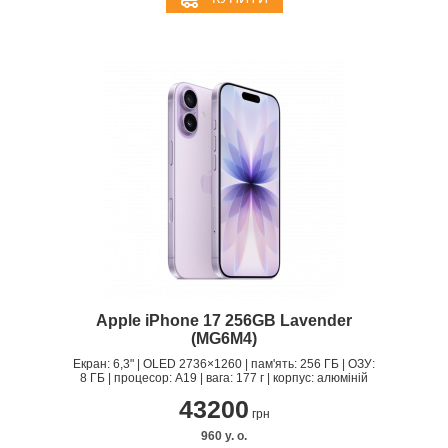
Apple iPhone 17 256GB Lavender
(MG6M4)
Екран: 6,3" | OLED 2736×1260 | пам'ять: 256 ГБ | ОЗУ:
8 ГБ | процесор: A19 | вага: 177 г | корпус: алюміній
43200
грн
960 y. о.