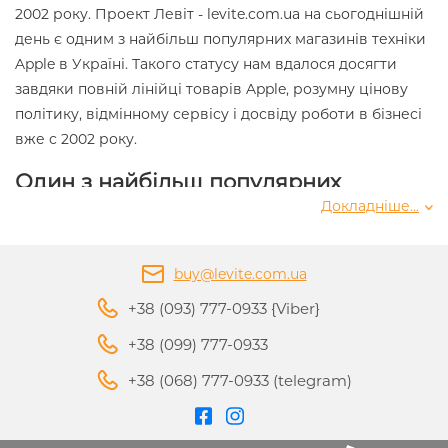
2002 року. Проект Левіт - levite.com.ua на сьогоднішній
день є одним з найбільш популярних магазинів техніки
Apple в Україні. Такого статусу нам вдалося досягти
завдяки повній лінійці товарів Apple, розумну цінову
політику, відмінному сервісу і досвіду роботи в бізнесі
вже c 2002 року.
Один з найбільш популярних
магазинів техніки
Докладніше...
Для довідки, хто цікавиться історією ;-) на просторах
Інтернету і в форматі Інтернет-магазину ми працюємо
buy@levite.com.ua
для Вас з 2002 року. Для довідки, хто цікавиться
+38 (093) 777-0933 {Viber}
історією ;-) на просторах Інтернету і в форматі Інтернет-
+38 (099) 777-0933
магазину ми працюємо для Вас з 2002 року. Для
довідки, хто цікавиться історією ;-) на просторах
+38 (068) 777-0933 (telegram)
Інтернету і в форматі Інтернет-магазину ми працюємо
для Вас з 2002 року