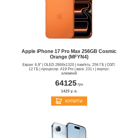
Генератори і Зарядні станції
Гаджети
Платний сервіс Apple
Apple iPhone 17 Pro Max 256GB Cosmic
Orange (MFYN4)
Екран: 6,9" | OLED 2868x1320 | пам'ять: 256 ГБ | ОЗП:
12 ГБ | процесор: A19 Pro | вага: 231 г | корпус:
алюміній
64125
грн
1425 y. о.
КУПИТИ