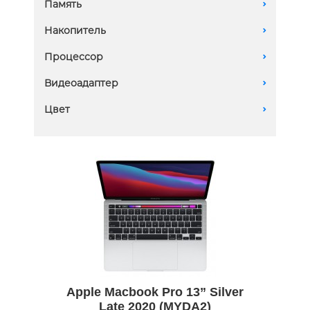
Память
A
16 GB
Накопитель
A
8 GB
1Tb SSD
Процессор
A
256Gb SSD
Apple M1
Видеоадаптер
A
2TB SSD
Apple M1 8 Core GPU
Цвет
A
Apple Macbook Pro 13” Silver
Late 2020 (MYDA2)