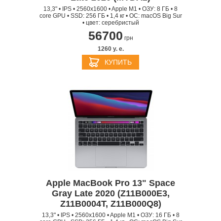
13,3" • IPS • 2560x1600 • Apple M1 • ОЗУ: 8 ГБ • 8
core GPU • SSD: 256 ГБ • 1,4 кг • ОС: macOS Big Sur
• цвет: серебристый
56700
грн
1260 y. e.
КУПИТЬ
Apple MacBook Pro 13" Space
Gray Late 2020 (Z11B000E3,
Z11B0004T, Z11B000Q8)
13,3" • IPS • 2560x1600 • Apple M1 • ОЗУ: 16 ГБ • 8