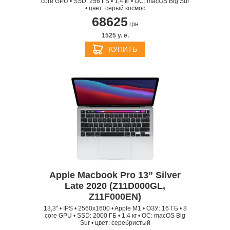
core GPU • SSD: 256 ГБ • 1,4 кг • ОС: macOS Big Sur
• цвет: серый космос
68625
грн
1525 y. e.
КУПИТЬ
Apple Macbook Pro 13” Silver
Late 2020 (Z11D000GL,
Z11F000EN)
13,3" • IPS • 2560x1600 • Apple M1 • ОЗУ: 16 ГБ • 8
core GPU • SSD: 2000 ГБ • 1,4 кг • ОС: macOS Big
Sur • цвет: серебристый