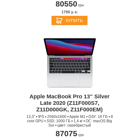
80550
грн
1790 y. e.
КУПИТЬ
Apple MacBook Pro 13" Silver
Late 2020 (Z11F000S7,
Z11D000GK, Z11F000EM)
13,3" • IPS • 2560x1600 • Apple M1 • ОЗУ: 16 ГБ • 8
core GPU • SSD: 1000 ГБ • 1,4 кг • ОС: macOS Big
Sur • цвет: серебристый
87075
грн