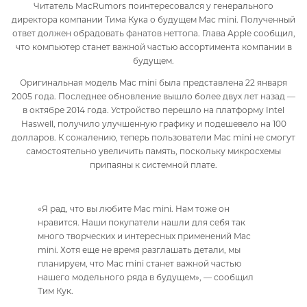
Читатель MacRumors поинтересовался у генерального
директора компании Тима Кука о будущем Mac mini. Полученный
ответ должен обрадовать фанатов неттопа. Глава Apple сообщил,
что компьютер станет важной частью ассортимента компании в
будущем.
Оригинальная модель Mac mini была представлена 22 января
2005 года. Последнее обновление вышло более двух лет назад —
в октябре 2014 года. Устройство перешло на платформу Intel
Haswell, получило улучшенную графику и подешевело на 100
долларов. К сожалению, теперь пользователи Mac mini не смогут
самостоятельно увеличить память, поскольку микросхемы
припаяны к системной плате.
«Я рад, что вы любите Mac mini. Нам тоже он
нравится. Наши покупатели нашли для себя так
много творческих и интересных применений Mac
mini. Хотя еще не время разглашать детали, мы
планируем, что Mac mini станет важной частью
нашего модельного ряда в будущем», — сообщил
Тим Кук.