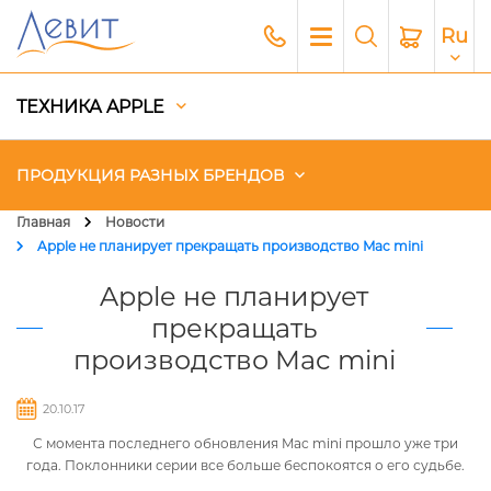
Ru
ТЕХНИКА APPLE
ПРОДУКЦИЯ РАЗНЫХ БРЕНДОВ
Главная
Новости
Apple не планирует прекращать производство Mac mini
Чехлы
Apple не планирует
Акустика
прекращать
производство Mac mini
Генераторы и Зарядные
станции
20.10.17
Гаджеты
С момента последнего обновления Mac mini прошло уже три
года. Поклонники серии все больше беспокоятся о его судьбе.
Платный сервис Apple