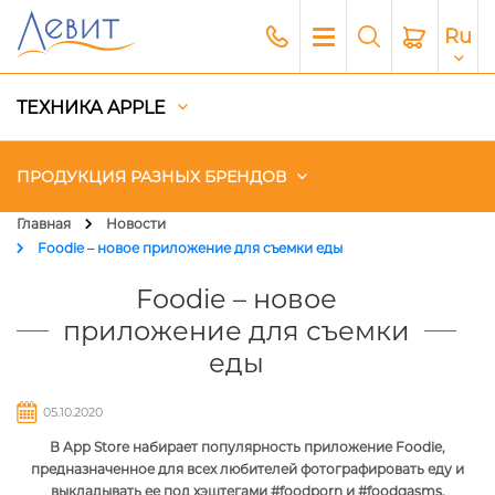
Ru
ТЕХНИКА APPLE
ПРОДУКЦИЯ РАЗНЫХ БРЕНДОВ
Главная
Новости
Foodie – новое приложение для съемки еды
Чехлы
Foodie – новое
Акустика
приложение для съемки
еды
Генераторы и Зарядные
станции
05.10.2020
Гаджеты
В App Store набирает популярность приложение Foodie,
предназначенное для всех любителей фотографировать еду и
Платный сервис Apple
выкладывать ее под хэштегами #foodporn и #foodgasms.