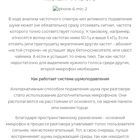
В ходе анализа частотного спектра чип активного подавления
шума может (не обязательно) сразу отсеивать сигнал, частота
которого точно соответствует голосу. К таковому, например,
относятся волны на частотах ниже 50 Гц и выше 5 кГц. Если
отсеять (или приглушить) вкрапления других частот – абонент
«на той стороне» не услышит звук бетоносмесителя, или свист
чайника. А если и услышит, то очень тихо. Так как частот
недостаточно для выделения нужного голоса среди других,
второй микрофон необходим.
Как работает система шумоподавления
Альтернативным способом подавления шума при разговоре
стало использование дополнительных микрофонов. Они
располагаются на расстоянии от основного, на задней панели
или нижнем торце.
Благодаря пространственному разнесению – основной
микрофон в процессе разговора улавливает голос пользователя
сильнее, чем вспомогательный. Тот, в свою очередь, лучше
воспринимает шумы окружающей среды, так как находится