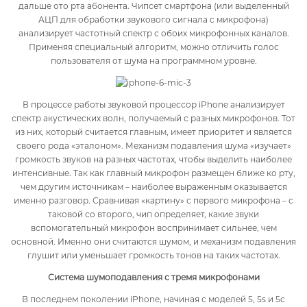
дальше ото рта абонента. Чипсет смартфона (или выделенный
АЦП для обработки звукового сигнала с микрофона)
анализирует частотный спектр с обоих микрофонных каналов.
Применяя специальный алгоритм, можно отличить голос
пользователя от шума на программном уровне.
В процессе работы звуковой процессор iPhone анализирует
спектр акустических волн, получаемый с разных микрофонов. Тот
из них, который считается главным, имеет приоритет и является
своего рода «эталоном». Механизм подавления шума «изучает»
громкость звуков на разных частотах, чтобы выделить наиболее
интенсивные. Так как главный микрофон размещен ближе ко рту,
чем другим источникам – наиболее выраженным оказывается
именно разговор. Сравнивая «картину» с первого микрофона – с
таковой со второго, чип определяет, какие звуки
вспомогательный микрофон воспринимает сильнее, чем
основной. Именно они считаются шумом, и механизм подавления
глушит или уменьшает громкость тонов на таких частотах.
Система шумоподавления с тремя микрофонами
В последнем поколении iPhone, начиная с моделей 5, 5s и 5c