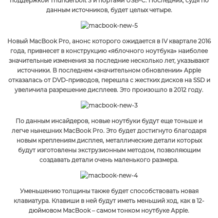
поддержкой Thunderbolt 3 и портами USB-С. Последних, судя по
данным источников, будет целых четыре.
Новый MacBook Pro, анонс которого ожидается в IV квартале 2016
года, привнесет в конструкцию «яблочного ноутбука» наиболее
значительные изменения за последние несколько лет, указывают
источники. В последнем «значительном обновлении» Apple
отказалась от DVD-приводов, перешла с жестких дисков на SSD и
увеличила разрешение дисплеев. Это произошло в 2012 году.
По данным инсайдеров, новые ноутбуки будут еще тоньше и
легче нынешних MacBook Pro. Это будет достигнуто благодаря
новым креплениям дисплея, металлические детали которых
будут изготовлены экструзионным методом, позволяющим
создавать детали очень маленького размера.
Уменьшению толщины также будет способствовать новая
клавиатура. Клавиши в ней будут иметь меньший ход, как в 12-
дюймовом MacBook – самом тонком ноутбуке Apple.