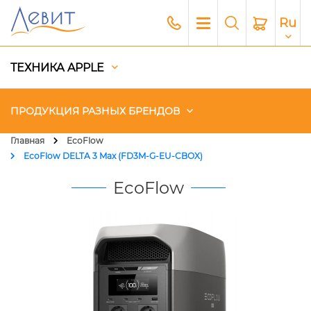
Ru
ТЕХНИКА APPLE
ПРОДУКЦИЯ РАЗНЫХ БРЕНДОВ
Главная
EcoFlow
EcoFlow DELTA 3 Max (FD3M-G-EU-CBOX)
Чехлы
EcoFlow
Акустика
Генераторы и Зарядные
станции
Гаджеты
Платный сервис Apple