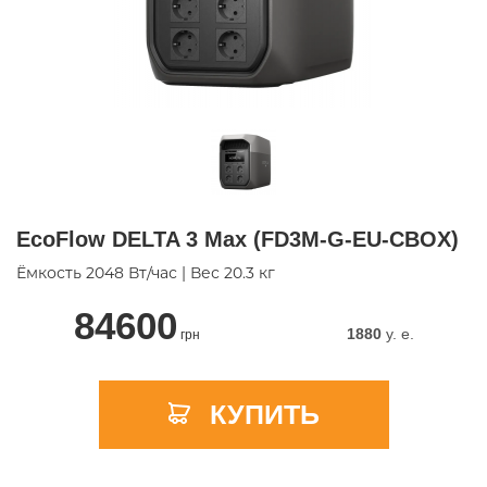
EcoFlow DELTA 3 Max (FD3M-G-EU-CBOX)
Ёмкость 2048 Вт/час | Вес 20.3 кг
84600
1880
y. e.
грн
КУПИТЬ