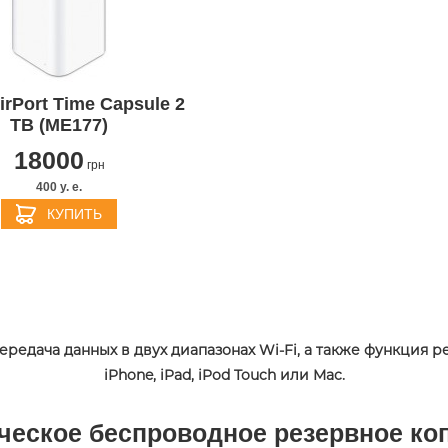
PPLE MACBOOK AIR M4
irPort Time Capsule 2
2025
APPLE MACBOOK AIR 
TB (ME177)
APPLE IPHONE 16 PLU
APPLE IPHONE 16 PRO
APPLE HOMEPOD MIN
2024
PPLE MAGIC TRACKPAD
PPLE IPAD MINI 7 2024
APPLE IPAD AIR M2 20
18000
грн
400 y. e.
КУПИТЬ
передача данных в двух диапазонах Wi-Fi, а также функция 
iPhone, iPad, iPod Touch или Mac.
БЕСПРОВОДНЫЕ
АДАПТЕРЫ И ЗАРЯД
APPLE IPHONE 15 PRO
ЗАРЯДНЫЕ
APPLE IPHONE 15 PLU
УСТРОЙСТВА
ческое беспроводное резервное ко