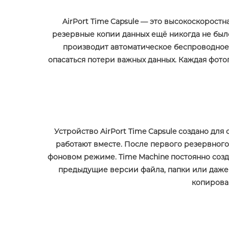
AirPort Time Capsule — это высокоскорост
резервные копии данных ещё никогда не было т
производит автоматическое беспроводное 
опасаться потери важных данных. Каждая фотог
APPLE IPHONE 14 PRO
MAX
Устройство AirPort Time Capsule создано для
работают вместе. После первого резервного
фоновом режиме. Time Machine постоянно созд
предыдущие версии файла, папки или даже в
копирован