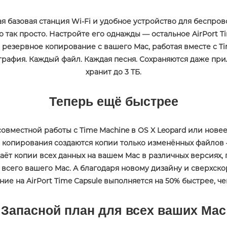
ная базовая станция Wi‑Fi и удобное устройство для беспро
ак просто. Настройте его однажды — остальное AirPort Time
резервное копирование с вашего Mac, работая вместе с Tim
рафия. Каждый файл. Каждая песня. Сохраняются даже прил
хранит до 3 ТБ.
Теперь ещё быстрее
APPLE IPHONE 14 PRO
APPLE IPHONE 14 PLU
 совместной работы с Time Machine в OS X Leopard или нов
 копирования создаются копии только изменённых файлов 
аёт копии всех данных на вашем Mac в различных версиях, 
сего вашего Mac. А благодаря новому дизайну и сверхскор
ие на AirPort Time Capsule выполняется на 50% быстрее, ч
Запасной план для всех ваших Mac