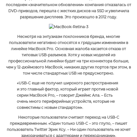
последнем «значительном обновлении» компания отказалась от
DVD-приводов, перешла с жестких дисков на SSD и увеличила
разрешение дисплеев. Это произошло в 2012 году.
Несмотря на энтузиазм поклонников бренда, многие
пользователи негативно относятся к грядущим изменениям в
линейке MacBook Pro. Основная жалоба касается отказа от
типовых USB-разъемов. Хотя у новых моделей из
профессиональной линейки будет на три коннектора больше,
чем у 12-дюймового MacBook, никаких других портов при этом, в
том числе стандартных USB не предусмотрено.
«USB-C еще не получил широкого распространения
и это главный фактор, который играет против новой
серии MacBook Pro, – говорит Джеймс Ала. – Есть
очень много периферийных устройств, которые не
совместимы с новым стандартом».
Некоторые пользователи считают переход на USB-C
преждевременным. «Один только USB-С – это глупо, – пишет
пользователь Twitter Эрик Ксу. – Ни один пользователь не хочет
заморачиваться с адаптерами и переходниками».