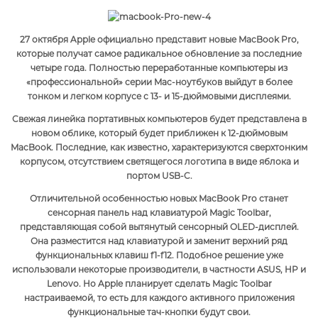
27 октября Apple официально представит новые MacBook Pro,
которые получат самое радикальное обновление за последние
четыре года. Полностью переработанные компьютеры из
«профессиональной» серии Mac-ноутбуков выйдут в более
тонком и легком корпусе с 13- и 15-дюймовыми дисплеями.
Свежая линейка портативных компьютеров будет представлена в
новом облике, который будет приближен к 12-дюймовым
MacBook. Последние, как известно, характеризуются сверхтонким
корпусом, отсутствием светящегося логотипа в виде яблока и
портом USB-C.
Отличительной особенностью новых MacBook Pro станет
сенсорная панель над клавиатурой Magic Toolbar,
представляющая собой вытянутый сенсорный OLED-дисплей.
Она разместится над клавиатурой и заменит верхний ряд
функциональных клавиш f1-f12. Подобное решение уже
использовали некоторые производители, в частности ASUS, HP и
Lenovo. Но Apple планирует сделать Magic Toolbar
настраиваемой, то есть для каждого активного приложения
функциональные тач-кнопки будут свои.