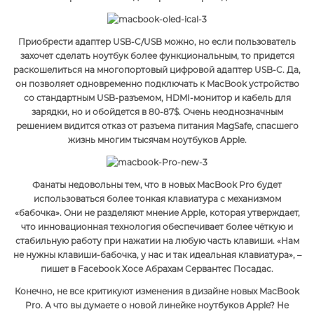
Приобрести адаптер USB-C/USB можно, но если пользователь
захочет сделать ноутбук более функциональным, то придется
раскошелиться на многопортовый цифровой адаптер USB-C. Да,
он позволяет одновременно подключать к MacBook устройство
со стандартным USB-разъемом, HDMI-монитор и кабель для
зарядки, но и обойдется в 80-87$. Очень неоднозначным
решением видится отказ от разъема питания MagSafe, спасшего
жизнь многим тысячам ноутбуков Apple.
Фанаты недовольны тем, что в новых MacBook Pro будет
использоваться более тонкая клавиатура с механизмом
«бабочка». Они не разделяют мнение Apple, которая утверждает,
что инновационная технология обеспечивает более чёткую и
стабильную работу при нажатии на любую часть клавиши. «Нам
не нужны клавиши-бабочка, у нас и так идеальная клавиатура», –
пишет в Facebook Хосе Абрахам Сервантес Посадас.
Конечно, не все критикуют изменения в дизайне новых MacBook
Pro. А что вы думаете о новой линейке ноутбуков Apple? Не