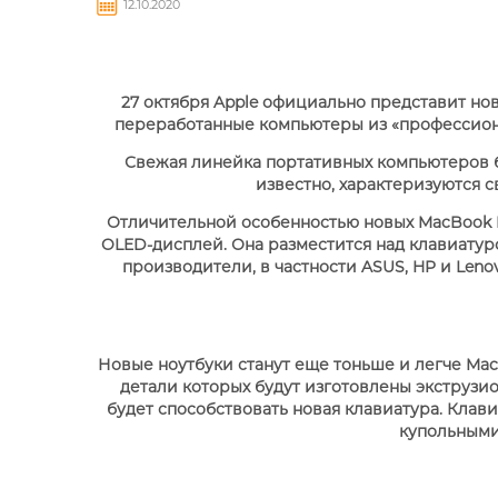
12.10.2020
A
27 октября Apple официально представит но
переработанные компьютеры из «профессиона
APPLE IPHONE 16 PRO
APPLE WATCH ULTRA 2
APPLE MACBOOK PRO
MAX
Свежая линейка портативных компьютеров б
APPLE MAGIC MOUSE
APPLE IPAD 11" 2025
A
A
14"
известно, характеризуются с
Отличительной особенностью новых MacBook P
OLED-дисплей. Она разместится над клавиатур
производители, в частности ASUS, HP и Leno
Новые ноутбуки станут еще тоньше и легче Mac
детали которых будут изготовлены экструз
будет способствовать новая клавиатура. Клави
APPLE IPHONE 15 PRO
купольными
MAX
APPLE AIRTAG