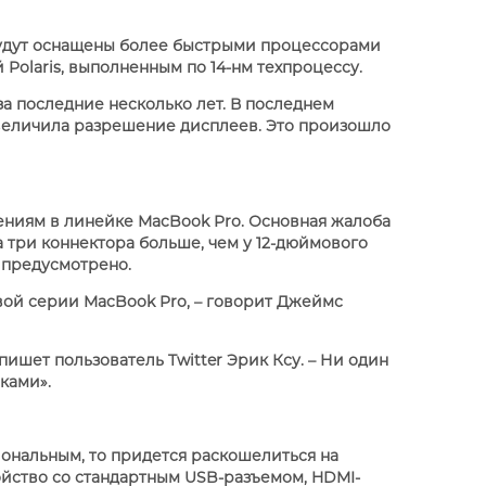
 будут оснащены более быстрыми процессорами
Polaris, выполненным по 14-нм техпроцессу.
 последние несколько лет. В последнем
увеличила разрешение дисплеев. Это произошло
S
APPLE IPHONE 14
ениям в линейке MacBook Pro. Основная жалоба
а три коннектора больше, чем у 12-дюймового
е предусмотрено.
вой серии MacBook Pro, – говорит Джеймс
ишет пользователь Twitter Эрик Ксу. – Ни один
ками».
иональным, то придется раскошелиться на
йство со стандартным USB-разъемом, HDMI-