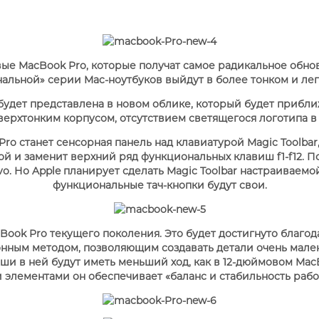
PPLE MACBOOK AIR M4
вые MacBook Pro, которые получат самое радикальное обно
2025
льной» серии Mac-ноутбуков выйдут в более тонком и легк
APPLE MACBOOK AIR 
APPLE IPHONE 16 PLU
APPLE IPHONE 16 PRO
APPLE HOMEPOD MIN
2024
удет представлена в новом облике, который будет прибли
PPLE MAGIC TRACKPAD
PPLE IPAD MINI 7 2024
APPLE IPAD AIR M2 20
верхтонким корпусом, отсутствием светящегося логотипа в
ro станет сенсорная панель над клавиатурой Magic Toolba
ой и заменит верхний ряд функциональных клавиш f1-f12.
vo. Но Apple планирует сделать Magic Toolbar настраиваемо
функциональные тач-кнопки будут свои.
Book Pro текущего поколения. Это будет достигнуто благ
ионным методом, позволяющим создавать детали очень мал
ши в ней будут иметь меньший ход, как в 12-дюймовом MacB
 элементами он обеспечивает «баланс и стабильность рабо
БЕЗДРОТОВІ ЗАРЯДНІ
АДАПТЕРИ ТА ЗАРЯД
APPLE IPHONE 15 PRO
APPLE IPHONE 15 PLU
ПРИСТРОЇ