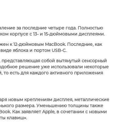
вление за последние четыре года. Полностью
APPLE PENCIL ДЛЯ IPAD
ом корпусе с 13- и 15-дюймовыми дисплеями.
M3
PRO
APPLE IPHONE 16
S
APPLE TV 4K
I
жен к 12-дюймовым MacBook. Последние, как
24
 виде яблока и портом USB-C.
r, представляющая собой вытянутый сенсорный
 Подобное решение уже использовали некоторые
й, то есть для каждого активного приложения
одаря новым креплениям дисплея, металлические
енького размера. Уменьшению толщины также
ook. Как заявляет Apple, в сочетании с новыми
APPLE IPHONE 15
ты клавиш».
КИ
S