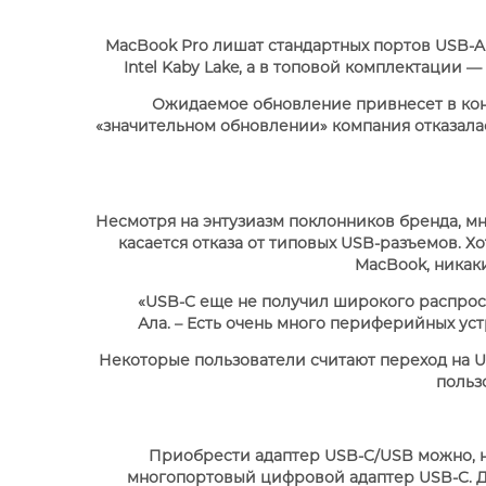
MacBook Pro лишат стандартных портов USB-A
Intel Kaby Lake, а в топовой комплектации
Ожидаемое обновление привнесет в кон
«значительном обновлении» компания отказала
APPLE IPHONE 14 PRO
Несмотря на энтузиазм поклонников бренда, м
MAX
касается отказа от типовых USB-разъемов. Х
MacBook, никаки
«USB-C еще не получил широкого распрост
Ала. – Есть очень много периферийных ус
Некоторые пользователи считают переход на US
польз
Приобрести адаптер USB-C/USB можно, но
многопортовый цифровой адаптер USB-C. Д