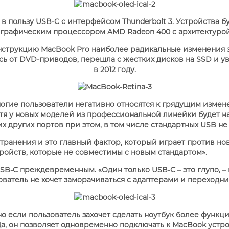
 в пользу USB-C с интерфейсом Thunderbolt 3. Устройства
 — графическим процессором AMD Radeon 400 с архитектурой 
струкцию MacBook Pro наиболее радикальные изменения за
сь от DVD-приводов, перешла с жестких дисков на SSD и 
в 2012 году.
APPLE IPHONE 14 PRO
APPLE IPHONE 14 PLU
ногие пользователи негативно относятся к грядущим измен
отя у новых моделей из профессиональной линейки будет н
х других портов при этом, в том числе стандартных USB н
ранения и это главный фактор, который играет против но
тройств, которые не совместимы с новым стандартом».
B-C преждевременным. «Один только USB-С – это глупо, – п
ователь не хочет заморачиваться с адаптерами и переходни
 если пользователь захочет сделать ноутбук более функц
а, он позволяет одновременно подключать к MacBook устро