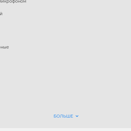
микрофоном
й
рные
APPLE IPHONE 14 PRO
APPLE IPHONE 14 PLU
БОЛЬШЕ