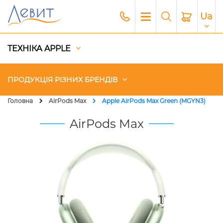
Ua
ТЕХНІКА APPLE
ПРОДУКЦІЯ РІЗНИХ БРЕНДІВ
Головна
AirPods Max
Apple AirPods Max Green (MGYN3)
Чохли
AirPods Max
Акустика
Генератори і Зарядні станції
Гаджети
Платний сервіс Apple