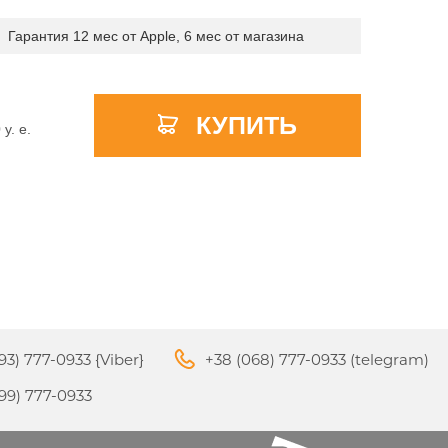
Гарантия 12 мес от Apple, 6 мес от магазина
APPLE PENCIL ДЛЯ IPAD
КУПИТЬ
M3
PRO
0
y. e.
APPLE IPHONE 16
S
APPLE TV 4K
I
24
93) 777-0933 {Viber}
+38 (068) 777-0933 (telegram)
APPLE IPHONE 15
КИ
99) 777-0933
S