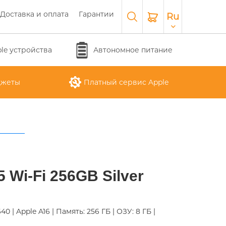
Доставка и оплата
Гарантии
Ru
le устройства
Автономное питание
джеты
Платный сервис Apple
APPLE WATCH SERIES 10
O
APPLE IPAD AIR M3 2025
APPLE IPHONE 17 AIR
APPLE MACBOOK PRO
APPLE MAGIC
5 Wi-Fi 256GB Silver
26
KEYBOARD
16"
1640 | Apple A16 | Память: 256 ГБ | ОЗУ: 8 ГБ |