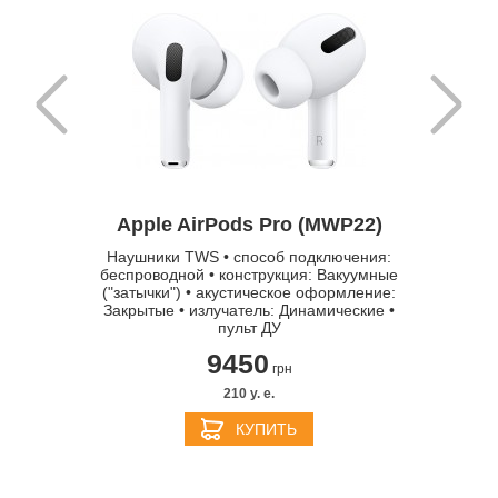
Apple 
Apple AirPods Pro (MWP22)
(MX542)
Наушники TWS • способ подключения:
Нау
тимость:
беспроводной • конструкция: Вакуумные
беспрово
Pro Max,
("затычки") • акустическое оформление:
беспровод
 Pro Max
Закрытые • излучатель: Динамические •
вкладыши
пульт ДУ
открытые
9450
грн
210 y. e.
КУПИТЬ