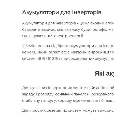
APPLE IPHONE 13
Акумулятори для інверторів
Акумулятори для інверторів - це ключовий еле
батарея визначає, скільки часу будинок, офіс, 
час відключення електроенергії.
У Levite можна підібрати акумулятори для інвер
комерційний об'єкт, офіс, магазин, виробництво а
систем 48 В / 51,2 В та високовольтних акумуля
Які а
Для сучасних інверторних систем найчастіше оби
заряду і розряду, сонячних панелей, резервног
стабільну напругу, хорошу ефективність і біль
Для простих резервних систем можуть використо