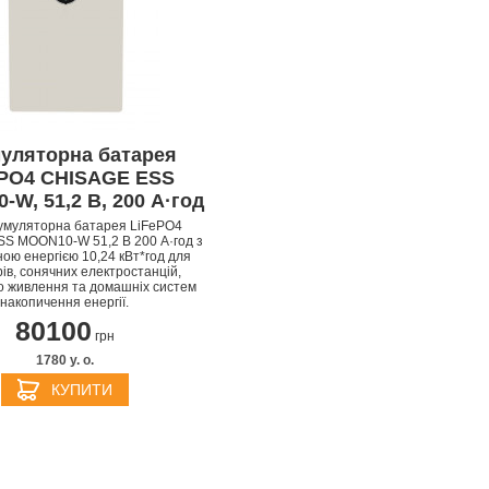
уляторна батарея
ePO4 CHISAGE ESS
W, 51,2 В, 200 А·год
APPLE IPHONE 14 PRO
APPLE IPHONE 14 PLU
умуляторна батарея LiFePO4
S MOON10-W 51,2 В 200 А·год з
ою енергією 10,24 кВт*год для
ів, сонячних електростанцій,
о живлення та домашніх систем
накопичення енергії.
80100
грн
1780 y. о.
КУПИТИ