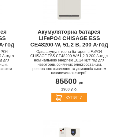
рея
Акумуляторна батарея
APPLE PENCIL ДЛЯ IPAD
M3
SS
LiFePO4 CHISAGE ESS
PRO
APPLE IPHONE 16
S
APPLE TV 4K
I
 А·год
CE48200-W, 51,2 В, 200 А·год
24
ePO4
Одна акумуляторна батарея LiFePO4
 А·год з
CHISAGE ESS CE48200-W 51,2 В 200 А·год з
од для
номінальною енергією 10,24 кВт*год для
нцій,
інверторів, сонячних електростанцій,
 систем
резервного живлення та домашніх систем
накопичення енергії.
85500
грн
1900 y. о.
КУПИТИ
APPLE IPHONE 15
КИ
S