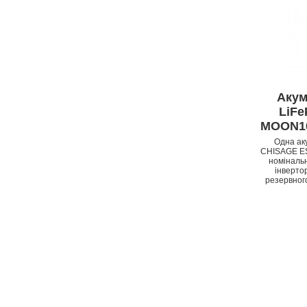
Акум
LiF
MOON10-
APPLE IPHONE 14 PRO
MAX
Одна ак
CHISAGE ES
номінальн
інвертор
резервног