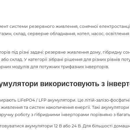
мент системи резервного живлення, сонячної електростанці
магазин, склад, серверне обладнання, котел, насос, освітлен
торів під різні задачі: резервне живлення дому, гібридну с
бо склад. У категорії зібрані рішення для різних рівнів поту
торних модулів для потужних трифазних інверторів.
кумулятори використовують з інвер
рають LiFePO4 / LFP акумулятори. Це літій-залізо-фосфатні 
о живлення та систем накопичення енергії. Такі акумулятор
ш зручну роботу з гібридними інверторами порівняно з баг
вуватися акумулятори 12 В або 24 В. Для більшості домашн