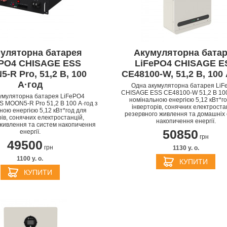
PPLE MACBOOK AIR M4
уляторна батарея
Акумуляторна бата
2025
APPLE MACBOOK AIR 
ePO4 CHISAGE ESS
LiFePO4 CHISAGE E
APPLE IPHONE 16 PLU
APPLE IPHONE 16 PRO
APPLE HOMEPOD MIN
2024
-R Pro, 51,2 В, 100
CE48100-W, 51,2 В, 100
PPLE MAGIC TRACKPAD
PPLE IPAD MINI 7 2024
APPLE IPAD AIR M2 20
А·год
Одна акумуляторна батарея LiF
CHISAGE ESS CE48100-W 51,2 В 100
умуляторна батарея LiFePO4
номінальною енергією 5,12 кВт*г
 MOON5-R Pro 51,2 В 100 А·год з
інверторів, сонячних електроста
ною енергією 5,12 кВт*год для
резервного живлення та домашніх
ів, сонячних електростанцій,
накопичення енергії.
живлення та систем накопичення
50850
енергії.
грн
49500
грн
1130 y. о.
1100 y. о.
КУПИТИ
КУПИТИ
БЕЗДРОТОВІ ЗАРЯДНІ
АДАПТЕРИ ТА ЗАРЯД
APPLE IPHONE 15 PRO
APPLE IPHONE 15 PLU
ПРИСТРОЇ