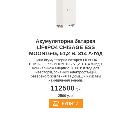
Акумуляторна батарея
LiFePO4 CHISAGE ESS
MOON16-G, 51,2 В, 314 А·год
S
APPLE IPHONE 14
Одна акумуляторна батарея LiFePO4
CHISAGE ESS MOON16-G 51,2 В 314 А·год з
номінальною енергією 16,08 кВт*год для
інверторів, сонячних електростанцій,
резервного живлення та домашніх систем
накопичення енергії.
112500
грн
2500 y. о.
КУПИТИ