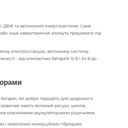
ї, ДБЖ та автономної енергосистеми. Саме
ня або інше навантаження зможуть працювати під
онячну електростанцію, автономну систему,
жності - від компактних батарей 12 В і 24 В до
торами
батареї, які добре підходять для щоденного
и зазвичай мають великий ресурс циклів,
атьма класичними акумуляторними рішеннями.
іх і невеликих комерційних гібридних