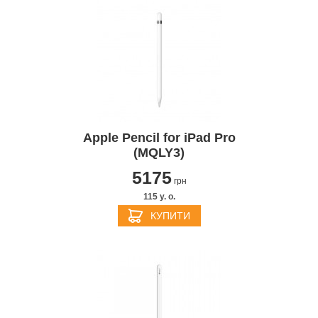
Apple Pencil for iPad Pro
(MQLY3)
5175
грн
115 y. о.
КУПИТИ