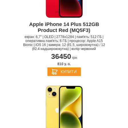
Apple iPhone 14 Plus 512GB
Product Red (MQ5F3)
екран: 6,7" | OLED | 2778x1284 | пам'ять: 512 ГБ |
оперативна пам'ять: 6 ГБ | процесор: Apple A15
Bionic | iOS 16 | камера: 12 (f/1.5, ширококутна) / 12
(f/2.4 надширококутна) | колір червоний
36450
грн
810 y. о.
КУПИТИ