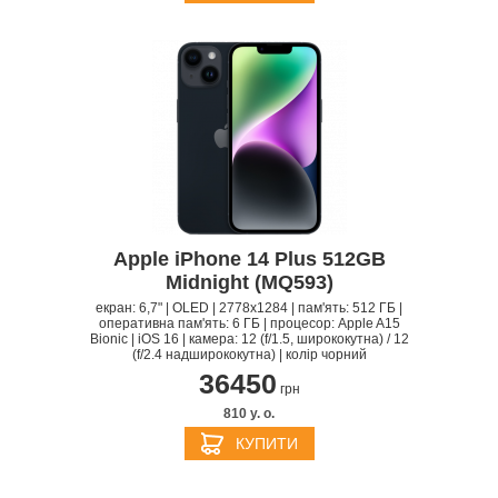
Apple iPhone 14 Plus 512GB
Midnight (MQ593)
екран: 6,7" | OLED | 2778x1284 | пам'ять: 512 ГБ |
оперативна пам'ять: 6 ГБ | процесор: Apple A15
Bionic | iOS 16 | камера: 12 (f/1.5, ширококутна) / 12
(f/2.4 надширококутна) | колір чорний
36450
грн
810 y. о.
КУПИТИ