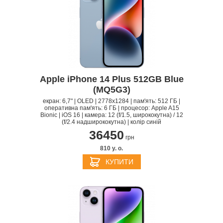
Apple iPhone 14 Plus 512GB Blue
(MQ5G3)
екран: 6,7" | OLED | 2778x1284 | пам'ять: 512 ГБ |
оперативна пам'ять: 6 ГБ | процесор: Apple A15
Bionic | iOS 16 | камера: 12 (f/1.5, ширококутна) / 12
(f/2.4 надширококутна) | колір синій
36450
грн
810 y. о.
КУПИТИ