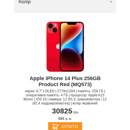
Колір
A
512 GB
Apple iPhone 14 Plus 256GB
Product Red (MQ573)
екран: 6,7" | OLED | 2778x1284 | пам'ять: 256 ГБ |
оперативна пам'ять: 4 ГБ | процесор: Apple A15
Bionic | iOS 16 | камера: 12 (f/1.5, ширококутна) / 12
(f/2.4 надширококутна) | колір червоний
30825
грн
685 y. о.
КУПИТИ