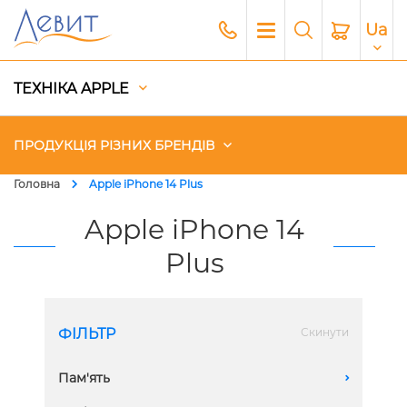
Ua
ТЕХНІКА APPLE
ПРОДУКЦІЯ РІЗНИХ БРЕНДІВ
Головна
Apple iPhone 14 Plus
Чохли
Apple iPhone 14
Plus
Акустика
Генератори і Зарядні станції
ФІЛЬТР
Скинути
Гаджети
Пам'ять
A
Платний сервіс Apple
256 GB