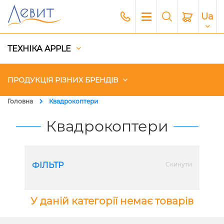
Ua
ТЕХНІКА APPLE
ПРОДУКЦІЯ РІЗНИХ БРЕНДІВ
Головна
Квадрокоптери
Чохли
Квадрокоптери
Акустика
ФІЛЬТР
Скинути
Генератори і Зарядні станції
Гаджети
У даній категорії немає товарів
Платний сервіс Apple