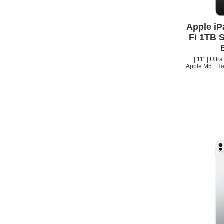
APPLE IPHONE 13
Apple iP
Fi 1TB 
| 11" | Ult
Apple M5 | Па