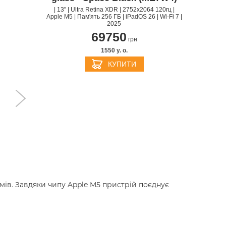
| 13" | Ultra Retina XDR | 2752х2064 120гц |
Apple M5 | Пам'ять 256 ГБ | iPadOS 26 | Wi-Fi 7 |
2025
69750
грн
1550 y. о.
КУПИТИ
ймів. Завдяки чипу Apple M5 пристрій поєднує