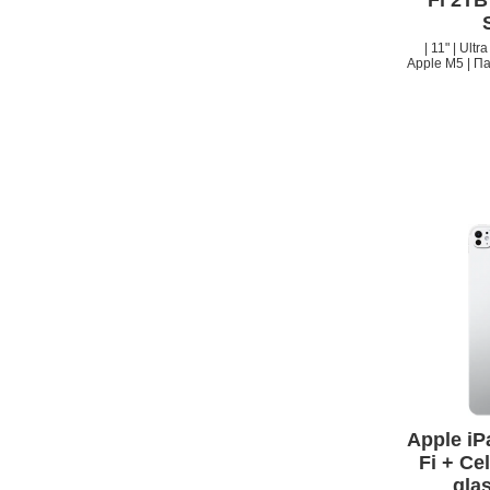
Fi 2TB
| 11" | Ult
Apple M5 | Па
Apple iP
Fi + Ce
glas