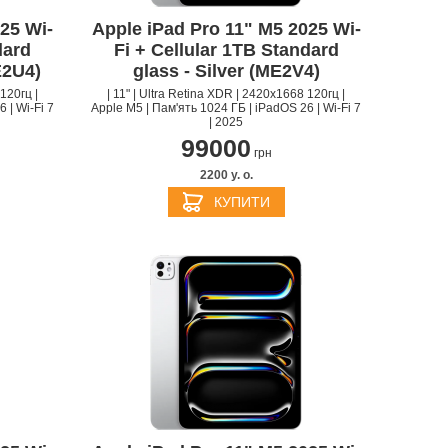
25 Wi-
Apple iPad Pro 11" M5 2025 Wi-
dard
Fi + Cellular 1TB Standard
E2U4)
glass - Silver (ME2V4)
120гц |
| 11" | Ultra Retina XDR | 2420x1668 120гц |
 | Wi-Fi 7
Apple M5 | Пам'ять 1024 ГБ | iPadOS 26 | Wi-Fi 7
| 2025
99000
грн
2200 y. о.
КУПИТИ