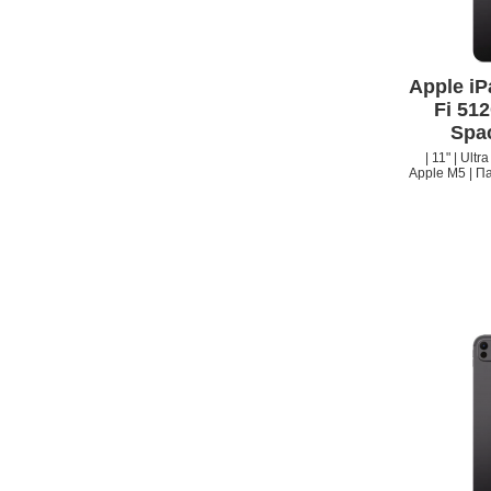
Apple iP
Fi 51
Spa
| 11" | Ult
Apple M5 | Па
APPLE IPHONE 14 PRO
MAX