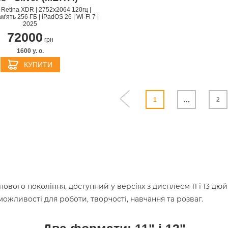
ra Retina XDR | 2752х2064 120гц |
м'ять 256 ГБ | iPadOS 26 | Wi-Fi 7 |
2025
72000
грн
1600 y. о.
КУПИТИ
...
1
2
ового покоління, доступний у версіях з дисплеєм 11 і 13 дю
можливості для роботи, творчості, навчання та розваг.