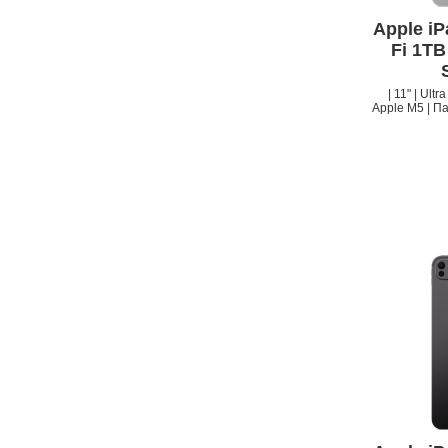
Apple iP
Fi 1TB
| 11" | Ult
Apple M5 | Па