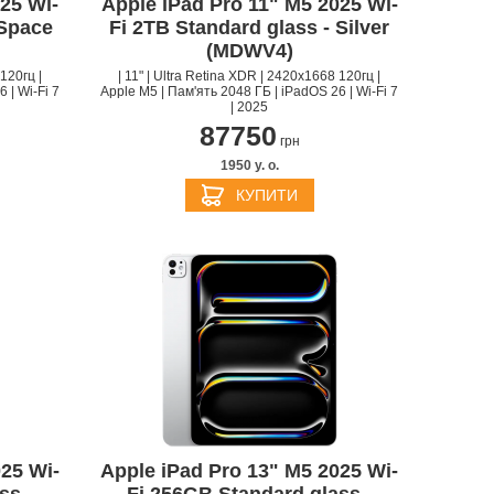
25 Wi-
Apple iPad Pro 11" M5 2025 Wi-
 Space
Fi 2TB Standard glass - Silver
(MDWV4)
120гц |
| 11" | Ultra Retina XDR | 2420x1668 120гц |
 | Wi-Fi 7
Apple M5 | Пам'ять 2048 ГБ | iPadOS 26 | Wi-Fi 7
| 2025
87750
грн
1950 y. о.
КУПИТИ
25 Wi-
Apple iPad Pro 13" M5 2025 Wi-