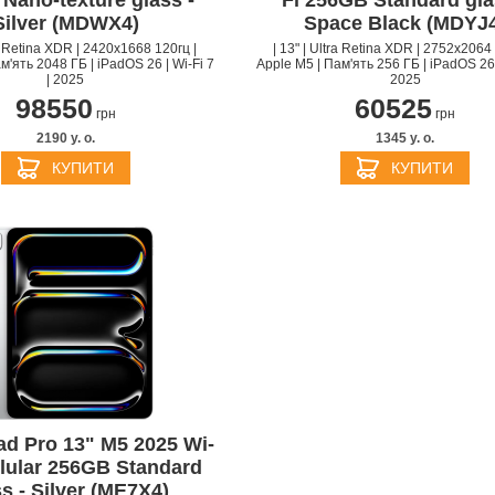
 Nano-texture glass -
Fi 256GB Standard gla
Silver (MDWX4)
Space Black (MDYJ
ra Retina XDR | 2420x1668 120гц |
| 13" | Ultra Retina XDR | 2752х2064 
м'ять 2048 ГБ | iPadOS 26 | Wi-Fi 7
Apple M5 | Пам'ять 256 ГБ | iPadOS 26 |
| 2025
2025
98550
60525
грн
грн
2190 y. о.
1345 y. о.
КУПИТИ
КУПИТИ
ad Pro 13" M5 2025 Wi-
llular 256GB Standard
s - Silver (ME7X4)