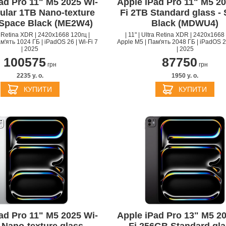
ad Pro 11" M5 2025 Wi-
Apple iPad Pro 11" M5 20
lular 1TB Nano-texture
Fi 2TB Standard glass -
 Space Black (ME2W4)
Black (MDWU4)
ra Retina XDR | 2420x1668 120гц |
| 11" | Ultra Retina XDR | 2420x1668 
м'ять 1024 ГБ | iPadOS 26 | Wi-Fi 7
Apple M5 | Пам'ять 2048 ГБ | iPadOS 26
| 2025
| 2025
100575
87750
грн
грн
2235 y. о.
1950 y. о.
КУПИТИ
КУПИТИ
ad Pro 11" M5 2025 Wi-
Apple iPad Pro 13" M5 20