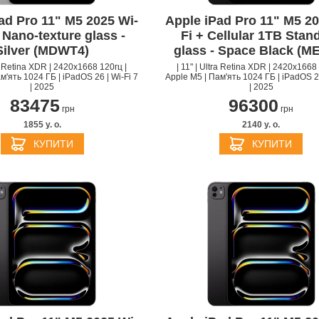
ad Pro 11" M5 2025 Wi-
Apple iPad Pro 11" M5 20
 Nano-texture glass -
Fi + Cellular 1TB Stan
Silver (MDWT4)
glass - Space Black (M
ra Retina XDR | 2420x1668 120гц |
| 11" | Ultra Retina XDR | 2420x1668 
м'ять 1024 ГБ | iPadOS 26 | Wi-Fi 7
Apple M5 | Пам'ять 1024 ГБ | iPadOS 26
| 2025
| 2025
83475
96300
грн
грн
1855 y. о.
2140 y. о.
КУПИТИ
КУПИТИ