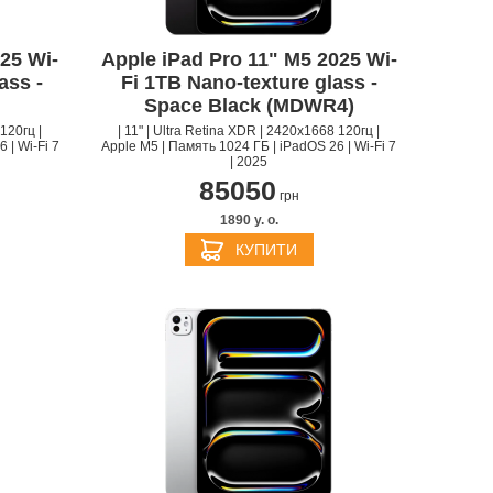
25 Wi-
Apple iPad Pro 11" M5 2025 Wi-
ass -
Fi 1TB Nano-texture glass -
Space Black (MDWR4)
120гц |
| 11" | Ultra Retina XDR | 2420x1668 120гц |
 | Wi-Fi 7
Apple M5 | Память 1024 ГБ | iPadOS 26 | Wi-Fi 7
| 2025
85050
грн
1890 y. о.
КУПИТИ