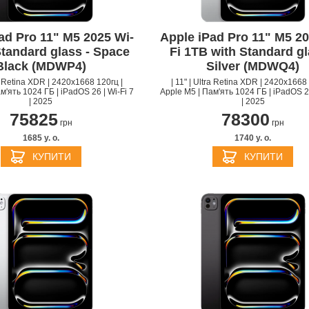
ad Pro 11" M5 2025 Wi-
Apple iPad Pro 11" M5 20
Standard glass - Space
Fi 1TB with Standard gl
Black (MDWP4)
Silver (MDWQ4)
ra Retina XDR | 2420x1668 120гц |
| 11" | Ultra Retina XDR | 2420x1668 
м'ять 1024 ГБ | iPadOS 26 | Wi-Fi 7
Apple M5 | Пам'ять 1024 ГБ | iPadOS 26
| 2025
| 2025
75825
78300
грн
грн
1685 y. о.
1740 y. о.
КУПИТИ
КУПИТИ