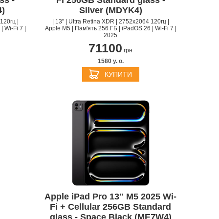
ss -
Fi 256GB Standard glass -
4)
Silver (MDYK4)
120гц |
| 13" | Ultra Retina XDR | 2752х2064 120гц |
 Wi-Fi 7 |
Apple M5 | Пам'ять 256 ГБ | iPadOS 26 | Wi-Fi 7 |
2025
71100
грн
1580 y. о.
КУПИТИ
Apple iPad Pro 13" M5 2025 Wi-
Fi + Cellular 256GB Standard
glass - Space Black (ME7W4)