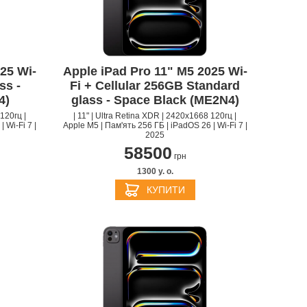
25 Wi-
Apple iPad Pro 11" M5 2025 Wi-
APPLE PENCIL ДЛЯ IPAD
M3
ss -
Fi + Cellular 256GB Standard
PRO
APPLE IPHONE 16
S
APPLE TV 4K
I
4)
glass - Space Black (ME2N4)
24
120гц |
| 11" | Ultra Retina XDR | 2420x1668 120гц |
 Wi-Fi 7 |
Apple M5 | Пам'ять 256 ГБ | iPadOS 26 | Wi-Fi 7 |
2025
58500
грн
1300 y. о.
КУПИТИ
APPLE IPHONE 15
КИ
S