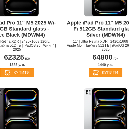
ad Pro 11" M5 2025 Wi-
Apple iPad Pro 11" M5 20
2GB Standard glass -
Fi 512GB Standard gla
ce Black (MDWM4)
Silver (MDWN4)
ra Retina XDR | 2420x1668 120гц |
| 11" | Ultra Retina XDR | 2420x1668 
м'ять 512 ГБ | iPadOS 26 | Wi-Fi 7 |
Apple M5 | Пам'ять 512 ГБ | iPadOS 26 |
2025
2025
62325
64800
APPLE IPHONE 14 PRO
APPLE IPHONE 14 PLU
грн
грн
1385 y. о.
1440 y. о.
КУПИТИ
КУПИТИ