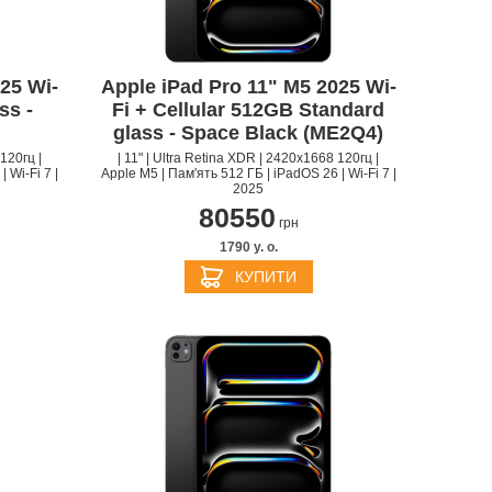
25 Wi-
Apple iPad Pro 11" M5 2025 Wi-
ss -
Fi + Cellular 512GB Standard
glass - Space Black (ME2Q4)
120гц |
| 11" | Ultra Retina XDR | 2420x1668 120гц |
 Wi-Fi 7 |
Apple M5 | Пам'ять 512 ГБ | iPadOS 26 | Wi-Fi 7 |
2025
80550
S
APPLE IPHONE 14
грн
1790 y. о.
КУПИТИ