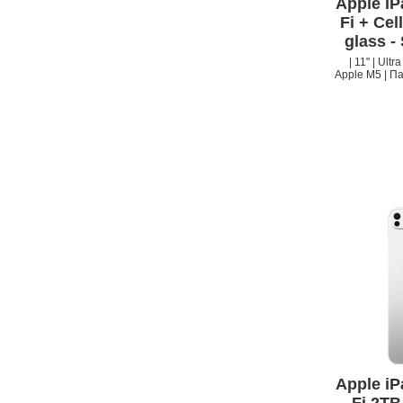
Apple iP
Fi + Cel
glass -
| 11" | Ult
Apple M5 | Па
Apple iP