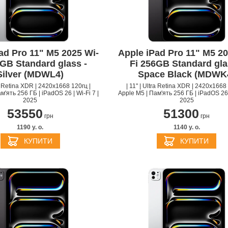
PPLE MACBOOK AIR M4
ad Pro 11" M5 2025 Wi-
Apple iPad Pro 11" M5 20
2025
APPLE MACBOOK AIR 
6GB Standard glass -
Fi 256GB Standard gla
APPLE IPHONE 16 PLU
APPLE IPHONE 16 PRO
APPLE HOMEPOD MIN
2024
Silver (MDWL4)
Space Black (MDWK
PPLE MAGIC TRACKPAD
PPLE IPAD MINI 7 2024
APPLE IPAD AIR M2 20
ra Retina XDR | 2420x1668 120гц |
| 11" | Ultra Retina XDR | 2420x1668 
м'ять 256 ГБ | iPadOS 26 | Wi-Fi 7 |
Apple M5 | Пам'ять 256 ГБ | iPadOS 26 |
2025
2025
53550
51300
грн
грн
1190 y. о.
1140 y. о.
КУПИТИ
КУПИТИ
БЕЗДРОТОВІ ЗАРЯДНІ
АДАПТЕРИ ТА ЗАРЯД
APPLE IPHONE 15 PRO
APPLE IPHONE 15 PLU
ПРИСТРОЇ