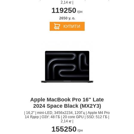
2,14 кг |
119250
грн
2650 y. о.
КУПИТИ
Apple MacBook Pro 16" Late
2024 Space Black (MX2Y3)
| 16,2" | mini-LED, 3456x2234, 120Гц | Apple M4 Pro
14 Ядер | ОЗУ: 48 ГБ | 20 core GPU | SSD: 512 ГБ |
2,14 кг |
155250
грн