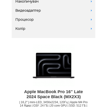
Накопичувач
A
24 GB
128Gb SSD
Видеоадаптер
A
36 GB
1Tb SSD
48 GB
20 core GPU
Процесор
A
2TB SSD
64 GB
32 core GPU
4TB SSD
M4 Max 14-Core
Колір
A
40 core GPU
512Gb SSD
M4 Max 16-Core
8TB SSD
M4 Pro 14-Core
Apple MacBook Pro 16" Late
2024 Space Black (MX2X3)
| 16,2" | mini-LED, 3456x2234, 120Гц | Apple M4 Pro
14 Ядер | ОЗУ: 24 ГБ | 20 core GPU | SSD: 512 ГБ |