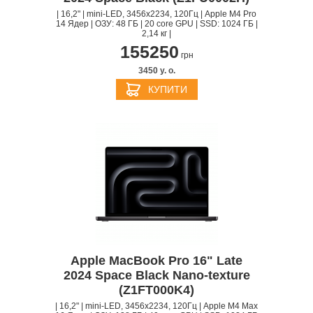
| 16,2" | mini-LED, 3456x2234, 120Гц | Apple M4 Pro
14 Ядер | ОЗУ: 48 ГБ | 20 core GPU | SSD: 1024 ГБ |
2,14 кг |
155250
грн
3450 y. о.
КУПИТИ
Apple MacBook Pro 16" Late
2024 Space Black Nano-texture
(Z1FT000K4)
| 16,2" | mini-LED, 3456x2234, 120Гц | Apple M4 Max