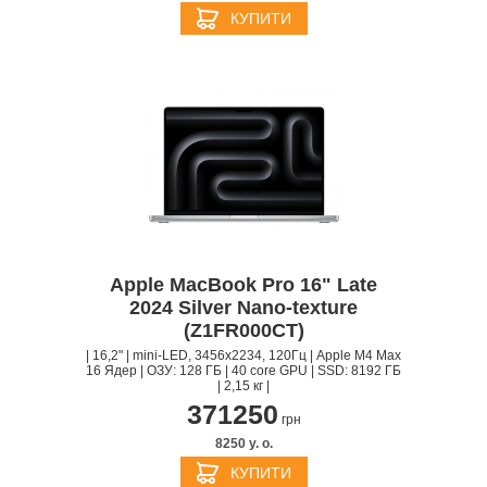
КУПИТИ
Apple MacBook Pro 16" Late
2024 Silver Nano-texture
(Z1FR000CT)
| 16,2" | mini-LED, 3456x2234, 120Гц | Apple M4 Max
16 Ядер | ОЗУ: 128 ГБ | 40 core GPU | SSD: 8192 ГБ
| 2,15 кг |
371250
грн
8250 y. о.
КУПИТИ