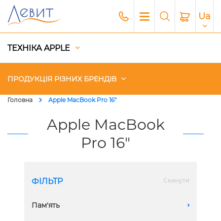
Ua
ТЕХНІКА APPLE
ПРОДУКЦІЯ РІЗНИХ БРЕНДІВ
Головна
Apple MacBook Pro 16"
Чохли
Apple MacBook
Pro 16"
Акустика
Генератори і Зарядні станції
ФІЛЬТР
Скинути
Гаджети
Пам'ять
A
Платний сервіс Apple
128 GB