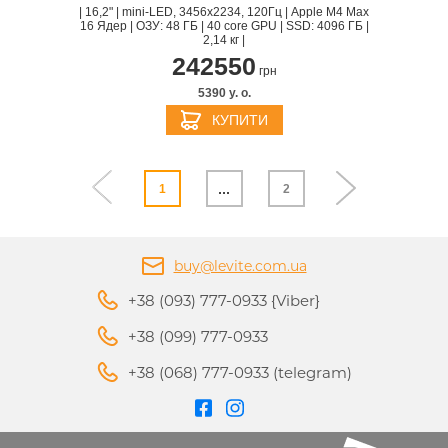
| 16,2" | mini-LED, 3456x2234, 120Гц | Apple M4 Max
16 Ядер | ОЗУ: 48 ГБ | 40 core GPU | SSD: 4096 ГБ |
2,14 кг |
242550
грн
5390 y. о.
КУПИТИ
...
1
2
buy@levite.com.ua
+38 (093) 777-0933 {Viber}
+38 (099) 777-0933
+38 (068) 777-0933 (telegram)