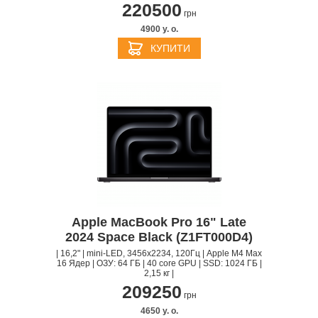
220500
грн
4900 y. о.
КУПИТИ
Apple MacBook Pro 16" Late
2024 Space Black (Z1FT000D4)
| 16,2" | mini-LED, 3456x2234, 120Гц | Apple M4 Max
16 Ядер | ОЗУ: 64 ГБ | 40 core GPU | SSD: 1024 ГБ |
2,15 кг |
209250
грн
4650 y. о.