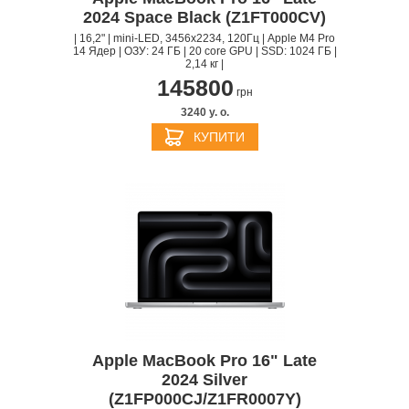
2024 Space Black (Z1FT000CV)
| 16,2" | mini-LED, 3456x2234, 120Гц | Apple M4 Pro
14 Ядер | ОЗУ: 24 ГБ | 20 core GPU | SSD: 1024 ГБ |
2,14 кг |
145800
грн
3240 y. о.
КУПИТИ
Apple MacBook Pro 16" Late
2024 Silver
(Z1FP000CJ/Z1FR0007Y)