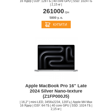
16 Ядер | ОЗУ: 128 ГБ | 40 core GPU | SSD: 1024 ГБ
| 2,15 кг |
261000
грн
5800 y. о.
КУПИТИ
Apple MacBook Pro 16" Late
2024 Silver Nano-texture
(Z1FP000J5)
| 16,2" | mini-LED, 3456x2234, 120Гц | Apple M4 Max
16 Ядер | ОЗУ: 64 ГБ | 40 core GPU | SSD: 1024 ГБ |
2,15 кг |