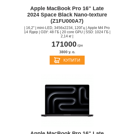
Apple MacBook Pro 16" Late
2024 Space Black Nano-texture
(Z1FU000A7)
| 16,2" | mini-LED, 3456x2234, 120Гц | Apple M4 Pro
14 Ядер | ОЗУ: 48 ГБ | 20 core GPU | SSD: 1024 ГБ |
2,14 кг |
171000
грн
3800 y. о.
КУПИТИ
Apple MacBook Pro 16" Late