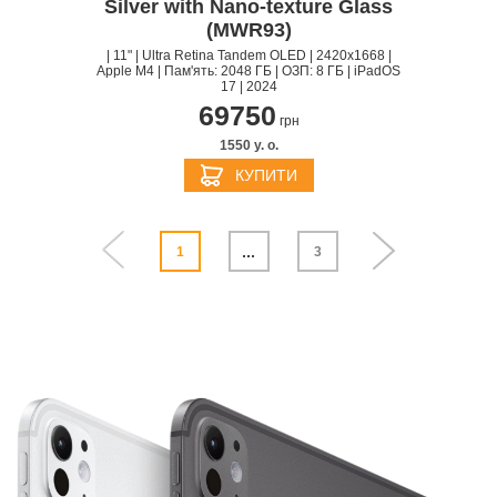
Silver with Nano-texture Glass
(MWR93)
| 11" | Ultra Retina Tandem OLED | 2420x1668 |
Apple M4 | Пам'ять: 2048 ГБ | ОЗП: 8 ГБ | iPadOS
17 | 2024
69750
грн
1550 y. о.
КУПИТИ
...
1
3