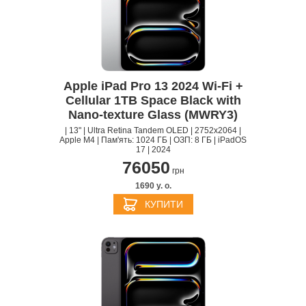
Apple iPad Pro 13 2024 Wi-Fi +
Cellular 1TB Space Black with
Nano-texture Glass (MWRY3)
| 13" | Ultra Retina Tandem OLED | 2752x2064 |
Apple M4 | Пам'ять: 1024 ГБ | ОЗП: 8 ГБ | iPadOS
17 | 2024
76050
грн
1690 y. о.
КУПИТИ