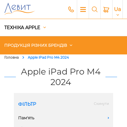
Ua
ТЕХНІКА APPLE
ПРОДУКЦІЯ РІЗНИХ БРЕНДІВ
Головна
Apple iPad Pro M4 2024
Чохли
Apple iPad Pro M4
2024
Акустика
Генератори і Зарядні станції
ФІЛЬТР
Скинути
Гаджети
Пам'ять
A
Платний сервіс Apple
1 TB