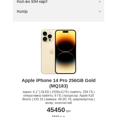
Кол-во SIM карт
A
256 GB
2 eSIM
Колір
A
512 GB
Apple iPhone 14 Pro 256GB Gold
(MQ183)
екран: 6,1" | OLED | 2556x1179 | пам'ять: 256 ГБ |
оперативна пам'ять: 6 ГБ | процесор: Apple A16
Bionic | iOS 16 | камера: 48 (f/1.78, ширококутна) |
колір: золотистий
45450
грн
1010 y. о.