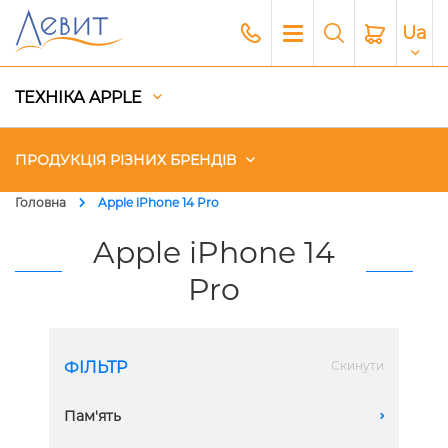
Ua
ТЕХНІКА APPLE
ПРОДУКЦІЯ РІЗНИХ БРЕНДІВ
Головна
Apple iPhone 14 Pro
Чохли
Apple iPhone 14
Pro
Акустика
Генератори і Зарядні станції
ФІЛЬТР
Скинути
Гаджети
Пам'ять
A
Платний сервіс Apple
128 GB