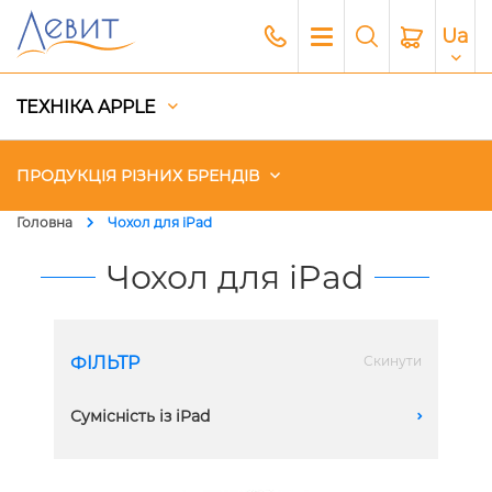
Ua
ТЕХНІКА APPLE
ПРОДУКЦІЯ РІЗНИХ БРЕНДІВ
Головна
Чохол для iPad
Чохли
Чохол для iPad
Акустика
ФІЛЬТР
Скинути
Генератори і Зарядні станції
Сумісність із iPad
A
Гаджети
iPad 10.2"
Платний сервіс Apple
iPad Pro 11" 2018