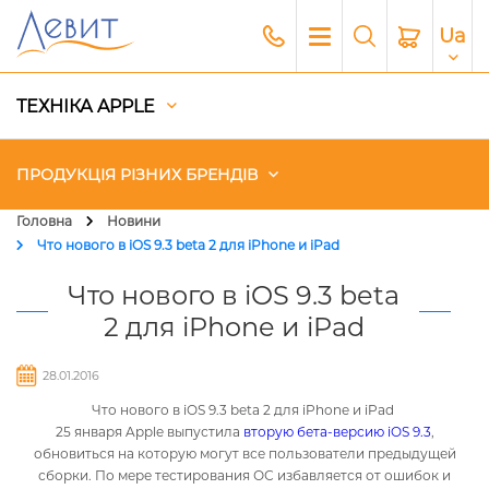
Ua
ТЕХНІКА APPLE
ПРОДУКЦІЯ РІЗНИХ БРЕНДІВ
Головна
Новини
Что нового в iOS 9.3 beta 2 для iPhone и iPad
Чохли
Что нового в iOS 9.3 beta
Акустика
2 для iPhone и iPad
Генератори і Зарядні станції
28.01.2016
Что нового в iOS 9.3 beta 2 для iPhone и iPad
Гаджети
25 января Apple выпустила
вторую бета-версию iOS 9.3
,
обновиться на которую могут все пользователи предыдущей
Платний сервіс Apple
сборки. По мере тестирования ОС избавляется от ошибок и