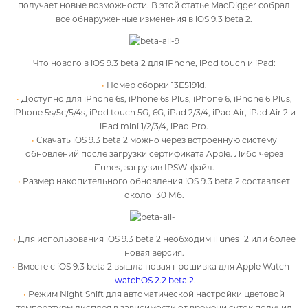
получает новые возможности. В этой статье MacDigger собрал
все обнаруженные изменения в iOS 9.3 beta 2.
Что нового в iOS 9.3 beta 2 для iPhone, iPod touch и iPad:
Номер сборки 13E5191d.
Доступно для iPhone 6s, iPhone 6s Plus, iPhone 6, iPhone 6 Plus,
iPhone 5s/5c/5/4s, iPod touch 5G, 6G, iPad 2/3/4, iPad Air, iPad Air 2 и
iPad mini 1/2/3/4, iPad Pro.
Скачать iOS 9.3 beta 2 можно через встроенную систему
обновлений после загрузки сертификата Apple. Либо через
iTunes, загрузив IPSW-файл.
Размер накопительного обновления iOS 9.3 beta 2 составляет
около 130 Мб.
Для использования iOS 9.3 beta 2 необходим iTunes 12 или более
новая версия.
Вместе с iOS 9.3 beta 2 вышла новая прошивка для Apple Watch –
watchOS 2.2 beta 2
.
Режим Night Shift для автоматической настройки цветовой
температуры дисплея в зависимости от времени суток получил