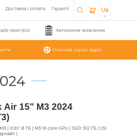
Доставка і оплата
Гарантії
Ua
pple пристрої
Автономне живлення
жети
Платний сервіс Apple
2024
APPLE WATCH SERIES 10
O
APPLE IPAD AIR M3 2025
APPLE IPHONE 17 AIR
APPLE MACBOOK PRO
APPLE MAGIC
 Air 15" M3 2024
26
KEYBOARD
16"
T3)
e M3 | ОЗУ: 8 ГБ | M3 10 core GPU | SSD: 512 ГБ | 1,51
арлайт |