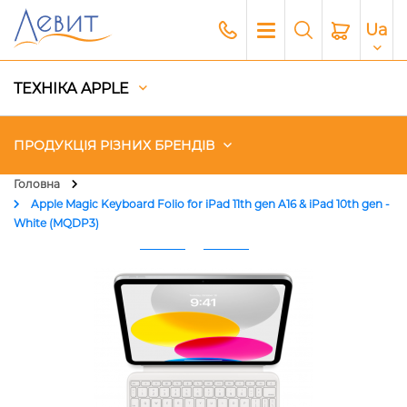
Ua
ТЕХНІКА APPLE
ПРОДУКЦІЯ РІЗНИХ БРЕНДІВ
Головна
Apple Magic Keyboard Folio for iPad 11th gen A16 & iPad 10th gen -
Чохли
White (MQDP3)
Акустика
Генератори і Зарядні станції
Гаджети
Платний сервіс Apple