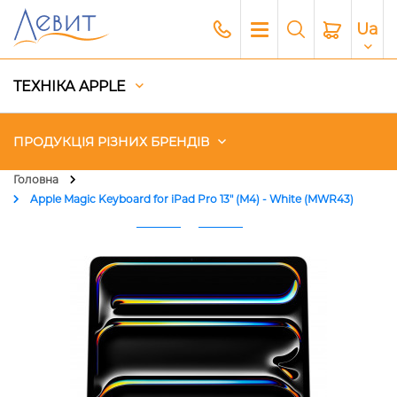
Ua
ТЕХНІКА APPLE
ПРОДУКЦІЯ РІЗНИХ БРЕНДІВ
Головна
Apple Magic Keyboard for iPad Pro 13" (M4) - White (MWR43)
Чохли
Акустика
Генератори і Зарядні станції
Гаджети
Платний сервіс Apple