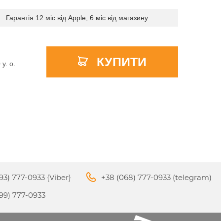
Гарантія 12 міс від Apple, 6 міс від магазину
APPLE PENCIL ДЛЯ IPAD
КУПИТИ
M3
PRO
0
y. о.
APPLE IPHONE 16
S
APPLE TV 4K
I
24
93) 777-0933 {Viber}
+38 (068) 777-0933 (telegram)
APPLE IPHONE 15
КИ
99) 777-0933
S