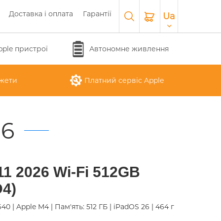
Доставка і оплата
Гарантії
Ua
pple пристрої
Автономне живлення
жети
Платний сервіс Apple
26
APPLE WATCH SERIES 10
O
APPLE IPAD AIR M3 2025
APPLE IPHONE 17 AIR
APPLE MACBOOK PRO
APPLE MAGIC
 11 2026 Wi-Fi 512GB
26
KEYBOARD
16"
D4)
 1640 | Apple M4 | Пам'ять: 512 ГБ | iPadOS 26 | 464 г