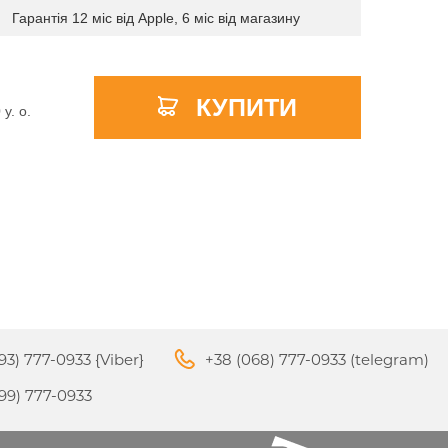
Гарантія 12 міс від Apple, 6 міс від магазину
КУПИТИ
APPLE PENCIL ДЛЯ IPAD
0
y. о.
M3
PRO
APPLE IPHONE 16
S
APPLE TV 4K
I
24
93) 777-0933 {Viber}
+38 (068) 777-0933 (telegram)
APPLE IPHONE 15
КИ
99) 777-0933
S