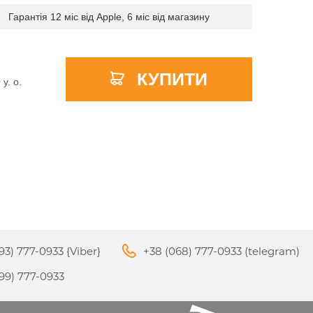
Гарантія 12 міс від Apple, 6 міс від магазину
APPLE PENCIL ДЛЯ IPAD
КУПИТИ
0
y. о.
M3
PRO
APPLE IPHONE 16
S
APPLE TV 4K
I
24
93) 777-0933 {Viber}
+38 (068) 777-0933 (telegram)
APPLE IPHONE 15
КИ
99) 777-0933
S