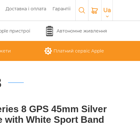
Доставка і оплата
Гарантії
Ua
pple пристрої
Автономне живлення
жети
Платний сервіс Apple
8
APPLE WATCH SERIES 10
O
APPLE IPAD AIR M3 2025
APPLE IPHONE 17 AIR
APPLE MACBOOK PRO
APPLE MAGIC
ries 8 GPS 45mm Silver
26
KEYBOARD
16"
 with White Sport Band