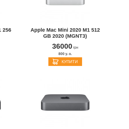
1 256
Apple Mac Mini 2020 M1 512
APPLE PENCIL ДЛЯ IPAD
M3
GB 2020 (MGNT3)
PRO
APPLE IPHONE 16
S
APPLE TV 4K
I
24
36000
грн
800 y. о.
КУПИТИ
APPLE IPHONE 15
КИ
S