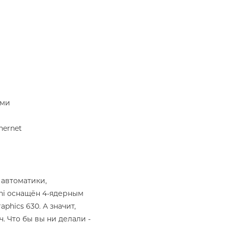
ами
hernet
автоматики,
ini оснащён 4‑ядерным
hics 630. А значит,
 Что бы вы ни делали -