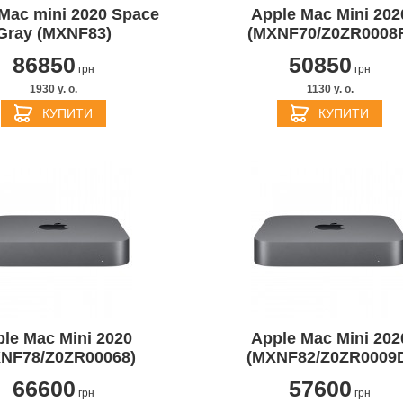
Mac mini 2020 Space
Apple Mac Mini 202
Gray (MXNF83)
(MXNF70/Z0ZR0008
86850
50850
грн
грн
1930 y. о.
1130 y. о.
КУПИТИ
КУПИТИ
APPLE IPHONE 14 PRO
APPLE IPHONE 14 PLU
le Mac Mini 2020
Apple Mac Mini 202
NF78/Z0ZR00068)
(MXNF82/Z0ZR0009
66600
57600
грн
грн