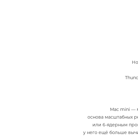
Но
Thund
Mac mini —
основа масштабных ре
или 6‑ядерным проц
у него ещё больше выч