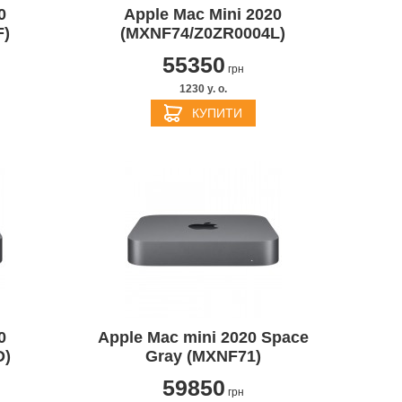
0
Apple Mac Mini 2020
F)
(MXNF74/Z0ZR0004L)
55350
грн
1230 y. о.
КУПИТИ
S
APPLE IPHONE 14
0
Apple Mac mini 2020 Space
D)
Gray (MXNF71)
59850
грн