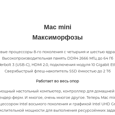
Mac mini
Максиморфозы
вые процессоры 8-го поколения c четырьмя и шестью ядр
Высокопроизводительная память DDR4 2666 МГц до 64 Гб
erbolt 3 (USB‑C), HDMI 2.0, подключения модуля 10 Gigabit Et
Сверхбыстрый флеш‑накопитель SSD ёмкостью до 2 Тб
Работает во весь опор
 мощный настольный компьютер, контроллер для домашней 
ндер‑ферм. И многое, очень многое другое. Теперь Mac m
ессором Intel восьмого поколения и графикой Intel UHD Grap
ислительной мощности для выполнения ресурсоёмких задач.