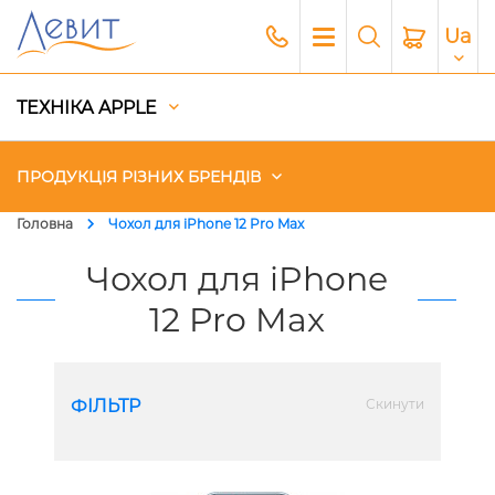
Ua
ТЕХНІКА APPLE
ПРОДУКЦІЯ РІЗНИХ БРЕНДІВ
Головна
Чохол для iPhone 12 Pro Max
Чохли
Чохол для iPhone
12 Pro Max
Акустика
Генератори і Зарядні станції
ФІЛЬТР
Скинути
Гаджети
Платний сервіс Apple