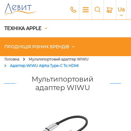
Ua
ТЕХНІКА APPLE
ПРОДУКЦІЯ РІЗНИХ БРЕНДІВ
Головна
Мультипортовий адаптер WIWU
Адаптер WIWU Alpha Type-C To HDMI
Чохли
Мультипортовий
Акустика
адаптер WIWU
Генератори і Зарядні станції
Гаджети
Платний сервіс Apple