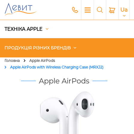
Ua
ТЕХНІКА APPLE
ПРОДУКЦІЯ РІЗНИХ БРЕНДІВ
Головна
Apple AirPods
Apple AirPods with Wireless Charging Case (MRXJ2)
Чохли
Apple AirPods
Акустика
Генератори і Зарядні станції
Гаджети
Платний сервіс Apple